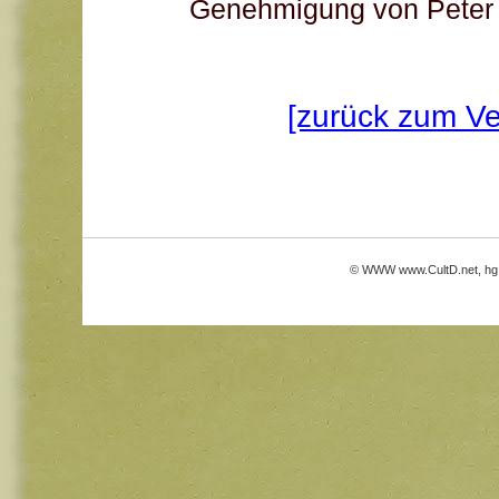
Genehmigung von Peter
[zurück zum Ve
© WWW
www.CultD.net
, hg