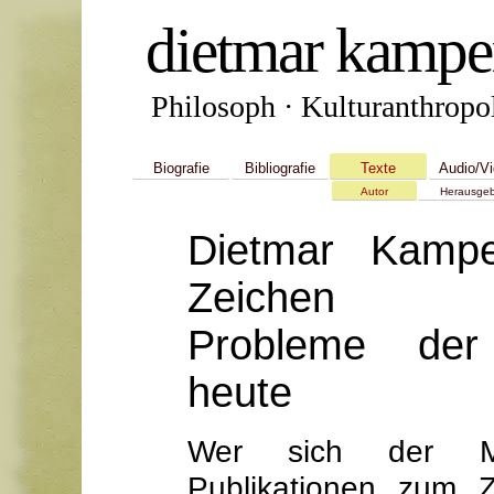
dietmar kampe
Philosoph · Kulturanthropol
Biografie
Bibliografie
Texte
Audio/V
Autor
Herausgeb
Dietmar Kampe
Zeichen
Probleme der
heute
Wer sich der Mü
Publikationen zum 