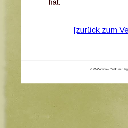
hat.
[zurück zum Ve
© WWW
www.CultD.net
, hg